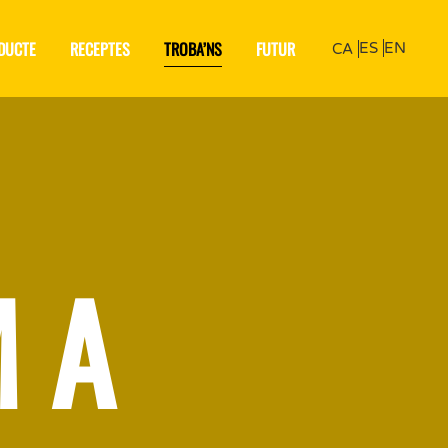
DUCTE
RECEPTES
TROBA’NS
FUTUR
ES
EN
CA
M A