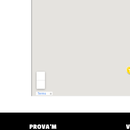
P
ROVA’M
V