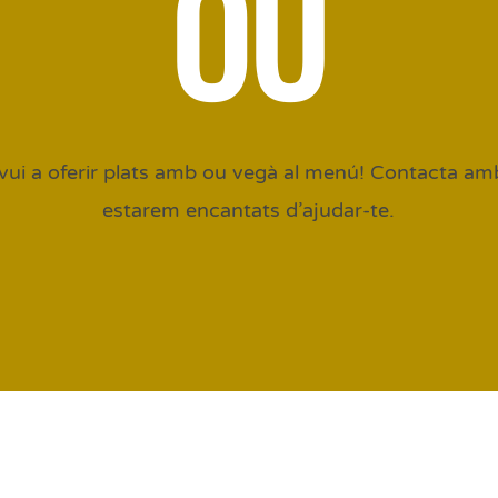
OU
i a oferir plats amb ou vegà al menú! Contacta amb
estarem encantats d’ajudar-te.