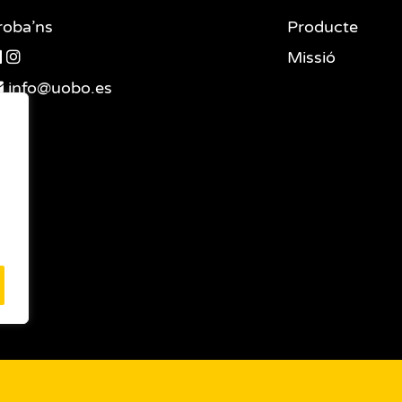
roba’ns
Producte
Missió
info@uobo.es