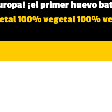
ropa! ¡el primer huevo bat
etal 100% vegetal 100% v