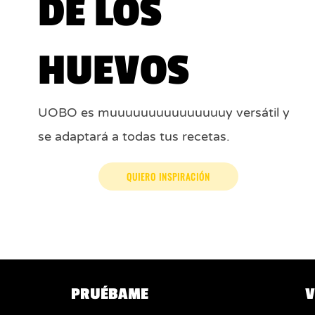
DE LOS
HUEVOS
UOBO es muuuuuuuuuuuuuuuy versátil y
se adaptará a todas tus recetas.
QUIERO INSPIRACIÓN
P
RUÉBAME
V